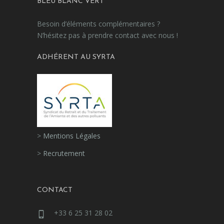
BLEU BLANC VERT
Besoin d’éléments complémentaires ?
N’hésitez pas à prendre contact avec nous !
ADHÉRENT AU SYRTA
>
Mentions Légales
>
Recrutement
CONTACT
+33 6 25 31 28 02