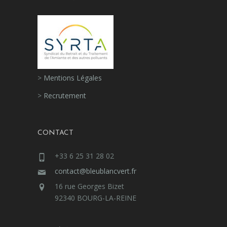
>
Mentions Légales
>
Recrutement
CONTACT
+33 6 25 31 28 02
contact@bleublancvert.fr
16 rue Georges Bizet
92340 BOURG-LA-REINE