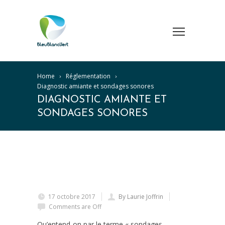
Home
Réglementation
Diagnostic amiante et sondages sonores
DIAGNOSTIC AMIANTE ET
SONDAGES SONORES
17 octobre 2017
By Laurie Joffrin
Comments are Off
Qu’entend-on par le terme « sondages