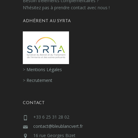
Besoin d’éléments complémentaires ?
N’hésitez pas à prendre contact avec nous !
ADHÉRENT AU SYRTA
>
Mentions Légales
>
Recrutement
CONTACT
+33 6 25 31 28 02
contact@bleublancvert.fr
16 rue Georges Bizet